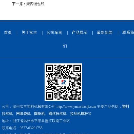
下一篇：
聚丙缝包线
首页
|
关于实丰
|
公司车间
|
产品展示
|
最新新闻
|
联系我
们
公司：温州实丰塑料机械有限公司
http://www.yuansilasiji.com
主要产品包括：
塑料
拉丝机
、
网眼袋机
、
圆织机
、
圆丝拉丝机
、
拉丝机螺杆
等
地址：浙江省温州市平阳县鳌江联南工业区
联系电话：0577-63291755