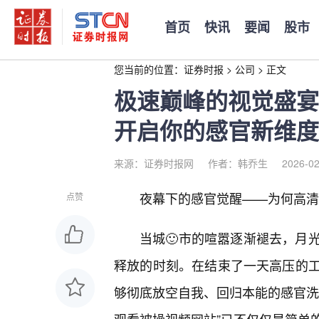
首页
快讯
要闻
股市
您当前的位置：
证券时报
>
公司
>
正文
极速巅峰的视觉盛宴
开启你的感官新维度
来源：证券时报网
作者：韩乔生
2026-02
夜幕下的感官觉醒——为何高清
点赞
当城🙂市的喧嚣逐渐褪去，月
释放的时刻。在结束了一天高压的
够彻底放空自我、回归本能的感官洗