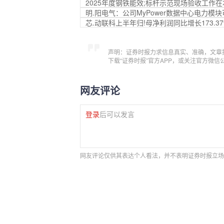
2025年度钢铁能效;标杆示范现场验收工作
明.阳电气：公司MyPower数据中心电力
芯.动联科上半年归!母净利润同比增长173.37
声明：证券时报力求信息真实、准确，文章
下载“证券时报”官方APP，或关注官方微
网友评论
登录
后可以发言
网友评论仅供其表达个人看法，并不表明证券时报立场