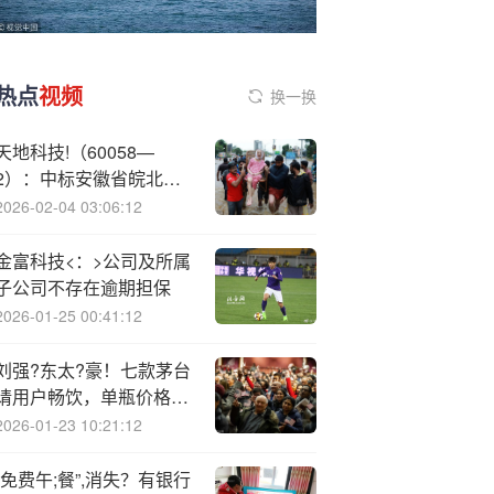
热点
视频
换一换
天地科技!（60058—
2）：中标安徽省皖北煤
电集团有限责任公司采购
2026-02-04 03:06:12
项目，中标金额为180.00
万元
金富科技<：>公司及所属
子公司不存在逾期担保
2026-01-25 00:41:12
刘强?东太?豪！七款茅台
请用户畅饮，单瓶价格最
高超2.4万
2026-01-23 10:21:12
“免费午;餐”,消失？有银行