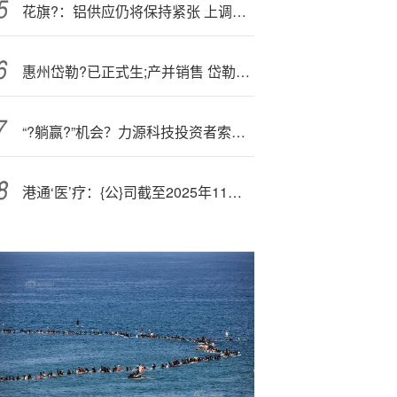
花旗?：铝供应仍将保持紧张 上调中国宏桥目标价至36港元并续列首选股
惠州岱勒?已正式生;产并销售 岱勒新材进军消费电子玻璃切割加工赛道
“?躺赢?”机会？力源科技投资者索赔胜诉，索赔权利即将“过期”！
港通‘医’疗：{公}司截至2025年11月10日股东总户数为8109户