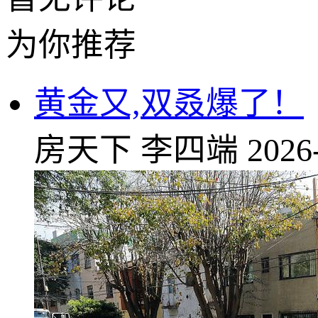
为你推荐
黄金又,双叒爆了！
房天下
李四端
2026