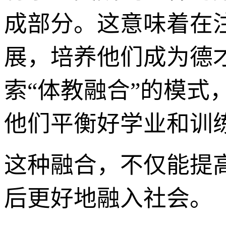
成部分。这意味着在
展，培养他们成为德
索“体教融合”的模
他们平衡好学业和训
这种融合，不仅能提
后更好地融入社会。