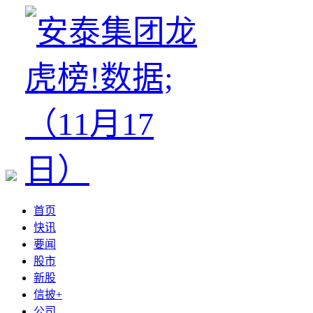
首页
快讯
要闻
股市
新股
信披+
公司