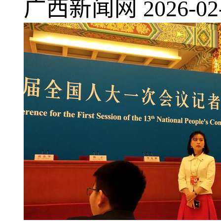
广西新闻网
2026-02