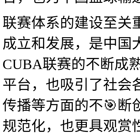
联赛体系的建设至关重
成立和发展，是中国大
CUBA联赛的不断成
平台，也吸引了社会
传播等方面的不🎯
规范化，也更具观赏