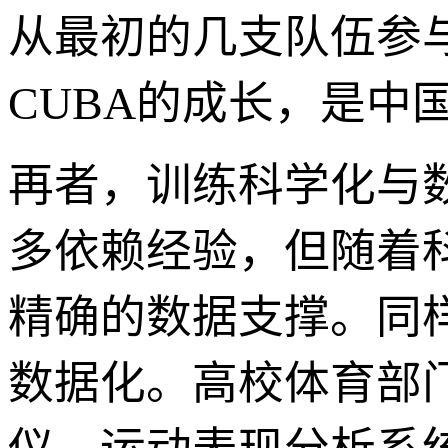
从最初的几支队伍参
CUBA的成长，是中
再者，训练科学化与
多依赖经验，但随着
精确的数据支撑。同
数据化。高校体育部