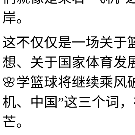
岸。
这不仅仅是一场关于
想、关于国家体育发
🌸学篮球将继续乘风
机、中国”这三个词
芒。