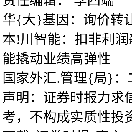
责任编辑： 李四端
华{大}基因：询价转让
本!川智能：扣非利润
能撬动业绩高弹性
国家外汇.管理{局}：
声明：证券时报力求
考，不构成实质性投