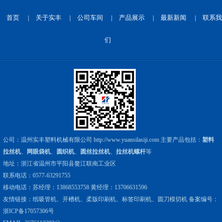
首页
|
关于实丰
|
公司车间
|
产品展示
|
最新新闻
|
联系我
们
公司：温州实丰塑料机械有限公司
http://www.yuansilasiji.com
主要产品包括：
塑料
拉丝机
、
网眼袋机
、
圆织机
、
圆丝拉丝机
、
拉丝机螺杆
等
地址：浙江省温州市平阳县鳌江联南工业区
联系电话：0577-63291755
移动电话：苏经理：13868553758 黄经理：13706631596
友情链接：
纸吸管机
、
开槽机
、
柔版印刷机
、
标签印刷机
、
圆刀模切机
备案编号：
浙ICP备17057306号